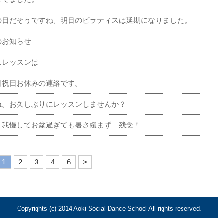
の日だそうですね。明日のピラティスは延期になりました。
のお知らせ
スレッスンは
日祝日お休みの連絡です。
ね。お久しぶりにレッスンしませんか？
と我慢してお盆過ぎても暑さ緩まず 残念！
1
2
3
4
6
>
Copyrights (c) 2014 Aoki Social Dance School All rights reserved.