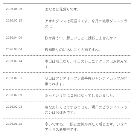
2026.06.26
まだまだ花盛りです。
2026.05.15
アオキダンスは花盛りです。今月の健康ダンスクラ
スは
2026.04.09
桜が舞う中、新しいことに挑戦しませんか？
2026.04.04
桜満開なのにあいにくの雨ですね。
2026.03.14
本日は晴天なり。今日のジュニアクラスはお休みで
す。
2026.02.21
明日はアジアオープン選手権ジャンティカップが開
催されます。
2026.02.09
あっという間に２月になってしまいました。
2026.02.03
急なお知らせですみません。明日のピラティスレッ
スンはお休みです。
2026.01.22
寒いですね。一段と空気が冷たく感じます。ジュニ
アクラス募集中です。